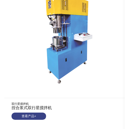
双行星搅拌机
捏合浆式双行星搅拌机
查看产品+