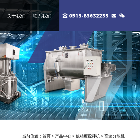
0513-83632233
关于我们
联系我们
当前位置：
首页
>
产品中心
>
低粘度搅拌机
>
高速分散机