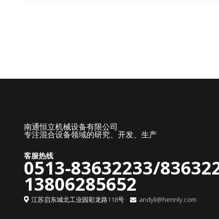
南通恒立机械设备有限公司
专注混合设备领域的研究、开发、生产
客服热线
0513-83632233/83632
13806285652
江苏启东城北工业园彩龙路118号
andyli@hennly.com