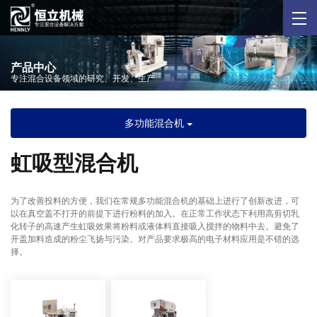
产品中心
专注混合设备领域的研究、开发、生产
多功能混合机
虹吸型混合机
为了改善投料的方便，我们在常规多功能混合机的基础上进行了创新改进，可
以在真空盖不打开的前提下进行粉料的加入。在正常工作状态下利用高剪切乳
化转子的高速产生虹吸效果将粉料或液体料直接吸入搅拌的物料中去。避免了
开盖加料造成的粉尘飞扬与污染。对产品要求极高的电子材料应用是不错的选
择。