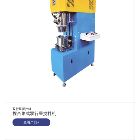
双行星搅拌机
捏合浆式双行星搅拌机
查看产品+