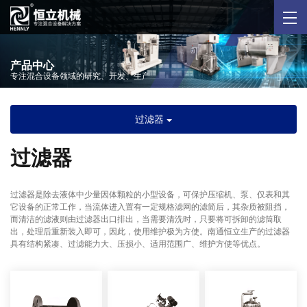
产品中心
专注混合设备领域的研究、开发、生产
过滤器
过滤器
过滤器是除去液体中少量因体颗粒的小型设备，可保护压缩机、泵、仅表和其
它设备的正常工作，当流体进入置有一定规格滤网的滤简后，其杂质被阻挡，
而清洁的滤液则由过滤器出口排出，当需要清洗时，只要将可拆卸的滤筒取
出，处理后重新装入即可，因此，使用维护极为方使。南通恒立生产的过滤器
具有结构紧凑、过滤能力大、压损小、适用范围广、维护方使等优点。